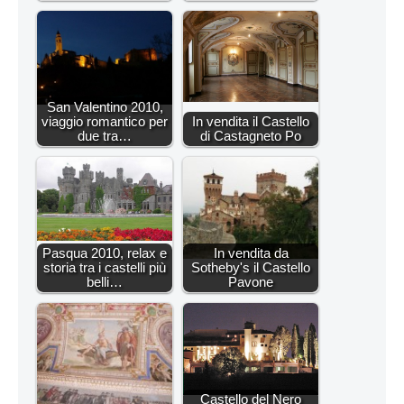
San Valentino 2010,
viaggio romantico per
In vendita il Castello
due tra…
di Castagneto Po
Pasqua 2010, relax e
In vendita da
storia tra i castelli più
Sotheby's il Castello
belli…
Pavone
Castello del Nero