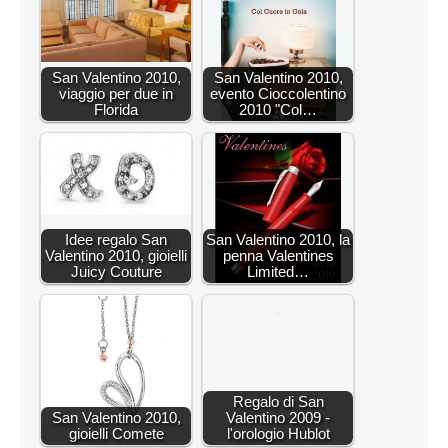
San Valentino 2010,
San Valentino 2010,
viaggio per due in
evento Cioccolentino
Florida
2010 "Col…
Idee regalo San
San Valentino 2010, la
Valentino 2010, gioielli
penna Valentines
Juicy Couture
Limited…
Regalo di San
San Valentino 2010,
Valentino 2009 -
gioielli Comete
l'orologio Hublot