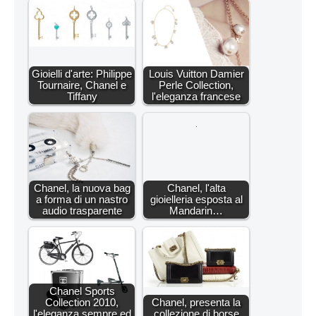
Gioielli d'arte: Philippe
Louis Vuitton Damier
Tournaire, Chanel e
Perle Collection,
Tiffany
l'eleganza francese
Chanel, la nuova bag
Chanel, l'alta
a forma di un nastro
gioielleria esposta al
audio trasparente
Mandarin…
Chanel Sports
Collection 2010,
Chanel, presenta la
l'eleganza sempre ed
collezione di borse