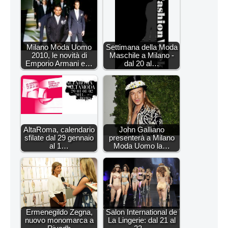
Milano Moda Uomo
Settimana della Moda
2010, le novità di
Maschile a Milano -
Emporio Armani e…
dal 20 al…
AltaRoma, calendario
John Galliano
sfilate dal 29 gennaio
presenterà a Milano
al 1…
Moda Uomo la…
Ermenegildo Zegna,
Salon International de
nuovo monomarca a
La Lingerie: dal 21 al