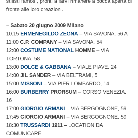
stilisti famosi, pronti a farvi rimanere a bocca aperta di
fronte alle loro creazioni.
– Sabato 20 giugno 2009 Milano
10:15
ERMENEGILDO ZEGNA
– VIA SAVONA, 56 A
11:00
C.P. COMPANY
– VIA SAVONA, 54
12:00
COSTUME NATIONAL
HOMME
– VIA
TORTONA, 58
13:00
DOLCE & GABBANA
– VIALE PIAVE, 24
14:00
JIL SANDER
– VIA BELTRAMI, 5
15:00
MISSONI
– VIA PIER LOMBARDO, 14
16:00
BURBERRY
PRORSUM
– CORSO VENEZIA,
16
17:00
GIORGIO ARMANI
– VIA BERGOGNONE, 59
17:45
GIORGIO ARMANI
– VIA BERGOGNONE, 59
18:30
TRUSSARDI
1911
– LOCATION DA
COMUNICARE