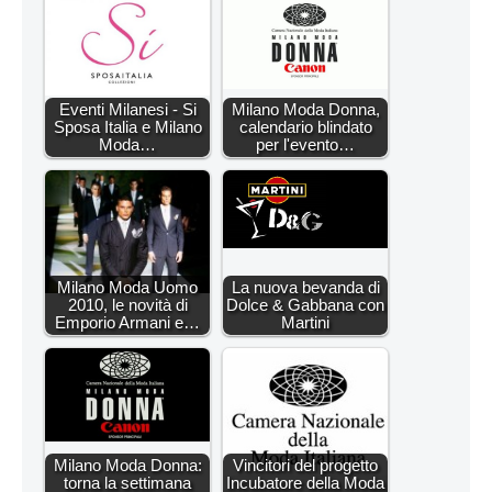
Eventi Milanesi - Si
Milano Moda Donna,
Sposa Italia e Milano
calendario blindato
Moda…
per l'evento…
Milano Moda Uomo
La nuova bevanda di
2010, le novità di
Dolce & Gabbana con
Emporio Armani e…
Martini
Milano Moda Donna:
Vincitori del progetto
torna la settimana
Incubatore della Moda