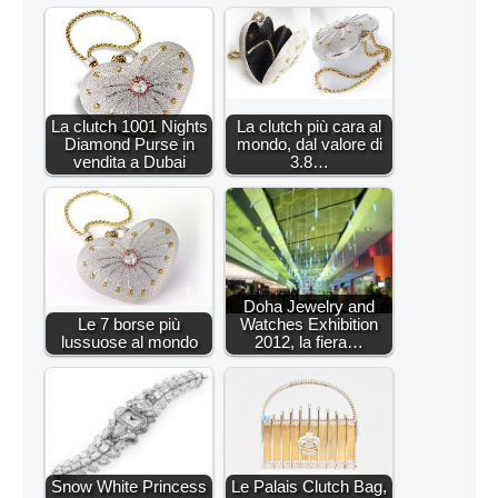
La clutch 1001 Nights
La clutch più cara al
Diamond Purse in
mondo, dal valore di
vendita a Dubai
3.8…
Doha Jewelry and
Le 7 borse più
Watches Exhibition
lussuose al mondo
2012, la fiera…
Snow White Princess
Le Palais Clutch Bag,