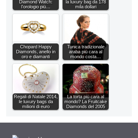
Diamond Watch:
la luxury bag da 178
l'orologio più…
mila dollari
Chopard Happy
Tunica tradizionale
Diamonds, anello in
araba più cara al
oro e diamanti
mondo costa…
Regali di Natale 2014,
La torta più cara al
le luxury bags da
mondo? La Fruitcake
milioni di euro
Diamonds del 2005