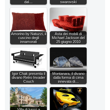
dal…
swarovski
Amorino by Natuzzi, il
Asta dei mobili di
cuscino degli
Michael Jackson del
innamorati
25 giugno 2010
Igor Chak presenta il
Montanara, il divano
divano Retro Invader
dalla forma di cima
Couch
innevata di…
Villa di lusso a