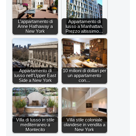
L’appartamento di
Appartamento di
Anne Hathaway a
lusso a Manhattan.
New York
Prezzo altissimo…
Appartamento di
10 milioni di dollari per
lusso nell'Upper East
un appartamento
Side a New York
con…
Villa di lusso in stile
Villa stile coloniale
mediterraneo a
olandese in vendita a
Montecito
New York