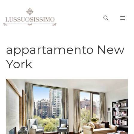
Vai
al
ME
contenuto
appartamento New
York