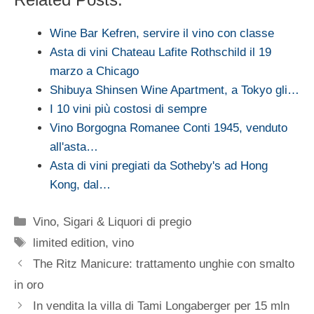
Wine Bar Kefren, servire il vino con classe
Asta di vini Chateau Lafite Rothschild il 19
marzo a Chicago
Shibuya Shinsen Wine Apartment, a Tokyo gli…
I 10 vini più costosi di sempre
Vino Borgogna Romanee Conti 1945, venduto
all'asta…
Asta di vini pregiati da Sotheby's ad Hong
Kong, dal…
Categorie
Vino, Sigari & Liquori di pregio
Tag
limited edition
,
vino
The Ritz Manicure: trattamento unghie con smalto
in oro
In vendita la villa di Tami Longaberger per 15 mln