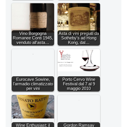
Vino Borgogna
Asta di vini pregiati da
Romanee Conti 1945,
Sotheby's ad Hong
venduto all'asta…
Kong, dal…
Eurocave Sowine,
Porto Cervo Wine
l'armadio climatizzato
Festival dal 7 al 9
per vini
maggio 2010
Wine Enthusiast: il
Gordon Ramsay