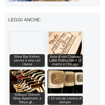
LEGGI ANCHE:
Wine Bar Kefren,
Asta di vini Chateau
servire il vino con
Lafite Rothschild il 19
classe
marzo a Chicago
Shibuya Shinsen
Wine Apartment, a
I 10 vini più costosi di
Tokyo gli…
sempre