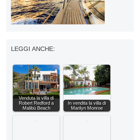
LEGGI ANCHE:
Venduta la villa di
Robert Redford a
In vendita la villa di
Malibù Beach
Marilyn Monroe