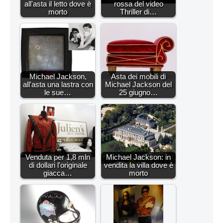
all'asta il letto dove è
rossa del video
morto
Thriller di…
Michael Jackson,
Asta dei mobili di
all'asta una lastra con
Michael Jackson del
le sue…
25 giugno…
Venduta per 1,8 mln
Michael Jackson: in
di dollari l'originale
vendita la villa dove è
giacca…
morto