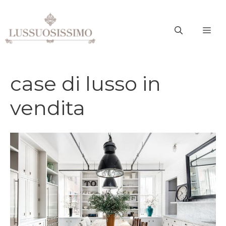
Vai
al
ME
contenuto
case di lusso in
vendita