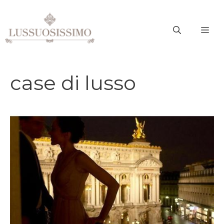
Vai
al
ME
contenuto
case di lusso