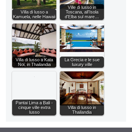
Ville di lusso in
Villa di lusso a
Toscana, all'Isola
Kamuela, nelle Hawaii
d'Elba sul mare…
Villa di lusso a Kata
La Grecia e le sue
Noi, in Thailandia
luxury ville
Pantai Lima a Bali -
cinque ville extra
Villa di lusso in
lusso
Thailandia