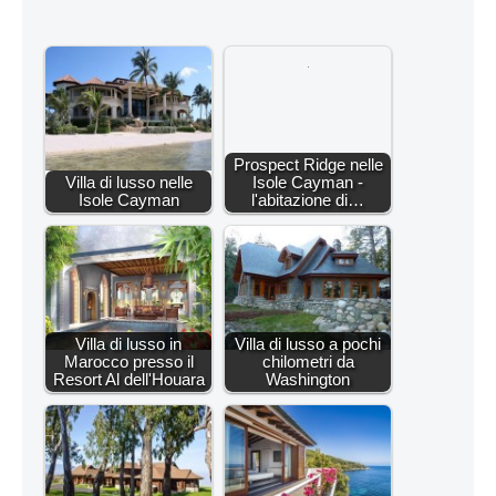
Prospect Ridge nelle
Villa di lusso nelle
Isole Cayman -
Isole Cayman
l'abitazione di…
Villa di lusso in
Villa di lusso a pochi
Marocco presso il
chilometri da
Resort Al dell'Houara
Washington