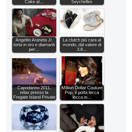
Cake al…
Seychelles
Angelito Araneta Jr,
La clutch più cara al
torta in oro e diamanti
mondo, dal valore di
per…
3.8…
Capodanno 2011,
Million Dollar Couture
relax presso la
Pop, il porta lecca
Fregate Island Private
lecca in…