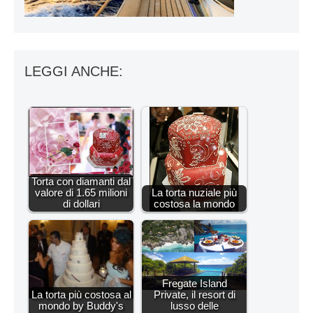
LEGGI ANCHE:
Torta con diamanti dal
valore di 1.65 milioni
La torta nuziale più
di dollari
costosa la mondo
Fregate Island
La torta più costosa al
Private, il resort di
mondo by Buddy's
lusso delle