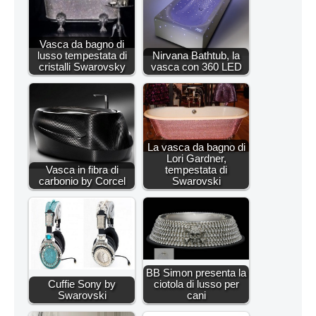
Vasca da bagno di
lusso tempestata di
Nirvana Bathtub, la
cristalli Swarovsky
vasca con 360 LED
La vasca da bagno di
Lori Gardner,
Vasca in fibra di
tempestata di
carbonio by Corcel
Swarovski
BB Simon presenta la
Cuffie Sony by
ciotola di lusso per
Swarovski
cani