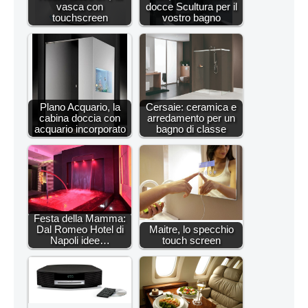
vasca con
docce Scultura per il
touchscreen
vostro bagno
Plano Acquario, la
Cersaie: ceramica e
cabina doccia con
arredamento per un
acquario incorporato
bagno di classe
Festa della Mamma:
Dal Romeo Hotel di
Maitre, lo specchio
Napoli idee…
touch screen