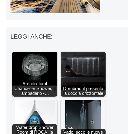
LEGGI ANCHE:
Architectural
Chandelier Shower, il
Dornbracht presenta
lampadario -…
la doccia orizzontale
Water drop Shower
Room di ROCA, la
Vado, ecco le nuove