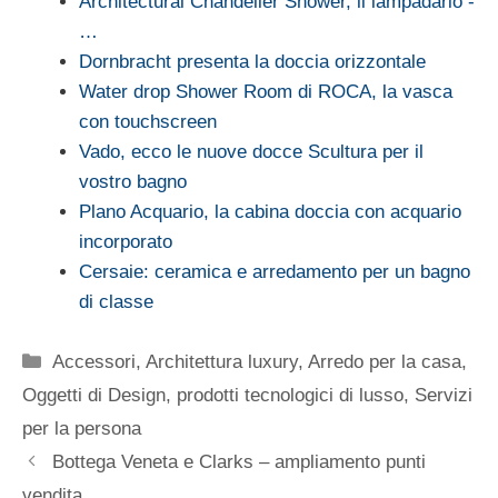
Architectural Chandelier Shower, il lampadario -
…
Dornbracht presenta la doccia orizzontale
Water drop Shower Room di ROCA, la vasca
con touchscreen
Vado, ecco le nuove docce Scultura per il
vostro bagno
Plano Acquario, la cabina doccia con acquario
incorporato
Cersaie: ceramica e arredamento per un bagno
di classe
Categorie
Accessori
,
Architettura luxury
,
Arredo per la casa
,
Oggetti di Design
,
prodotti tecnologici di lusso
,
Servizi
per la persona
Bottega Veneta e Clarks – ampliamento punti
vendita