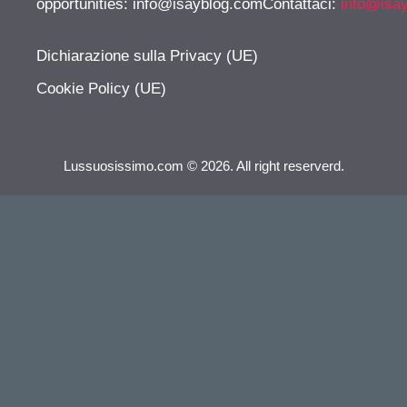
opportunities:
info@isayblog.comContattaci
:
info@isa
Dichiarazione sulla Privacy (UE)
Cookie Policy (UE)
Lussuosissimo.com © 2026. All right reserverd.