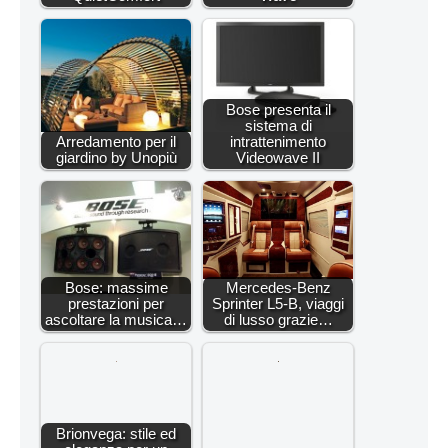
Bose presenta il
sistema di
Arredamento per il
intrattenimento
giardino by Unopiù
Videowave II
Bose: massime
Mercedes-Benz
prestazioni per
Sprinter L5-B, viaggi
ascoltare la musica…
di lusso grazie…
Brionvega: stile ed