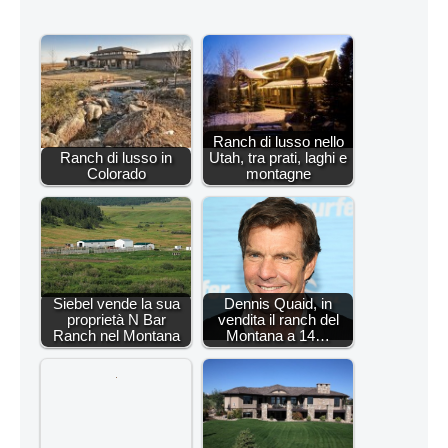
Ranch di lusso nello
Ranch di lusso in
Utah, tra prati, laghi e
Colorado
montagne
Siebel vende la sua
Dennis Quaid, in
proprietà N Bar
vendita il ranch del
Ranch nel Montana
Montana a 14…