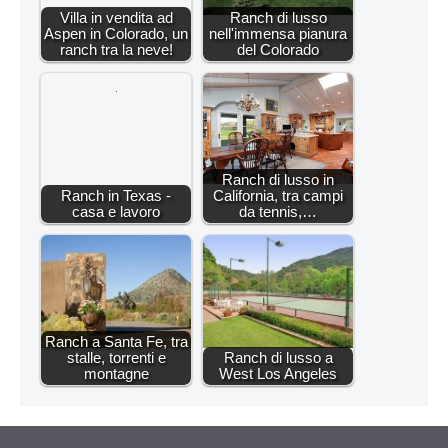
Villa in vendita ad
Ranch di lusso
Aspen in Colorado, un
nell'immensa pianura
ranch tra la neve!
del Colorado
Ranch di lusso in
Ranch in Texas -
California, tra campi
casa e lavoro
da tennis,…
Ranch a Santa Fe, tra
stalle, torrenti e
Ranch di lusso a
montagne
West Los Angeles