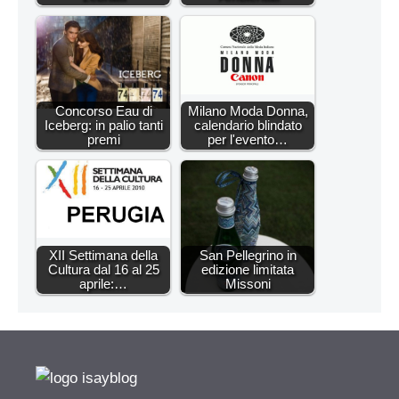
Concorso Eau di
Milano Moda Donna,
Iceberg: in palio tanti
calendario blindato
premi
per l'evento…
XII Settimana della
San Pellegrino in
Cultura dal 16 al 25
edizione limitata
aprile:…
Missoni