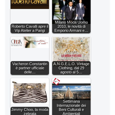
Milano Moda Uomo
Roberto Cavalli apre il
2010, le novità di
Vip Atelier a Parigi
Emporio Armani e…
Vacheron Constantin
A.N.G.E.L.O. Vintage
è partner ufficiale
Clothing, dal 29
delle…
agosto al 5…
Settimana
Internazionale dei
Jimmy Choo, la moda
Beni Culturali e
zebrata
Ambientali