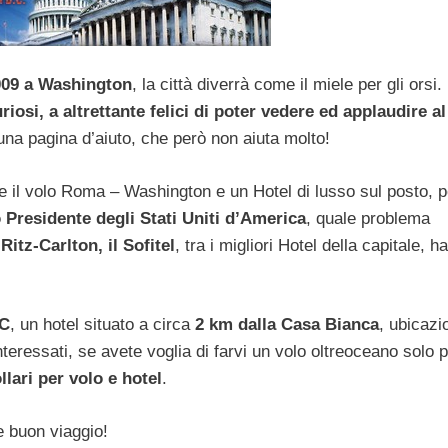
009 a Washington
, la città diverrà come il miele per gli orsi.
curiosi, a altrettante felici di poter vedere ed applaudire a
na pagina d’aiuto, che però non aiuta molto!
e il volo Roma – Washington e un Hotel di lusso sul posto, p
 Presidente degli Stati Uniti d’America
, quale problema
itz-Carlton, il Sofitel
, tra i migliori Hotel della capitale, h
DC
, un hotel situato a circa
2 km dalla Casa Bianca
, ubicazi
teressati, se avete voglia di farvi un volo oltreoceano solo 
llari per volo e hotel
.
e buon viaggio!