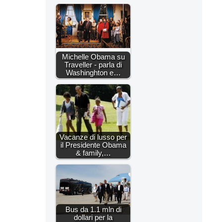
Michelle Obama su
Traveller - parla di
Washinghton e…
Vacanze di lusso per
il Presidente Obama
& family,…
Bus da 1.1 mln di
dollari per la