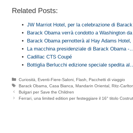
Related Posts:
JW Marriot Hotel, per la celebrazione di Barac
Barack Obama verrà condotto a Washington da
Barack Obama pernotterà al Hay Adams Hotel,
La macchina presidenziale di Barack Obama -
Cadillac CTS Coupé
Bottiglia Berlucchi edizione speciale spedita al
Categorie
Curiosità
,
Eventi-Fiere-Saloni
,
Flash
,
Pacchetti di viaggio
Tag
Barack Obama
,
Casa Bianca
,
Mandarin Oriental
,
Ritz-Carlto
Bulgari per Save the Children
Ferrari, una limited edition per festeggiare il 16° titolo Costrut