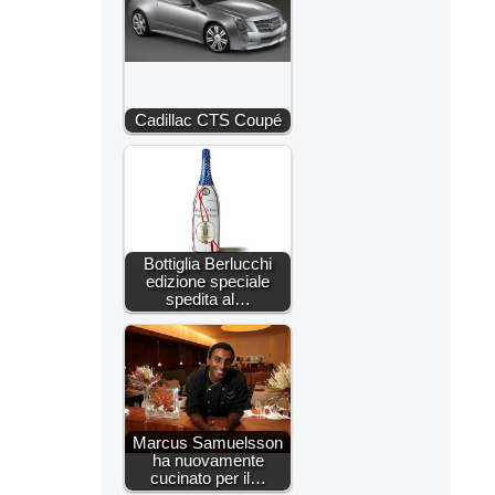
Cadillac CTS Coupé
Bottiglia Berlucchi
edizione speciale
spedita al…
Marcus Samuelsson
ha nuovamente
cucinato per il…