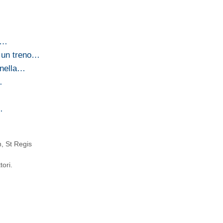
k…
 un treno…
 nella…
…
…
n
,
St Regis
tori.