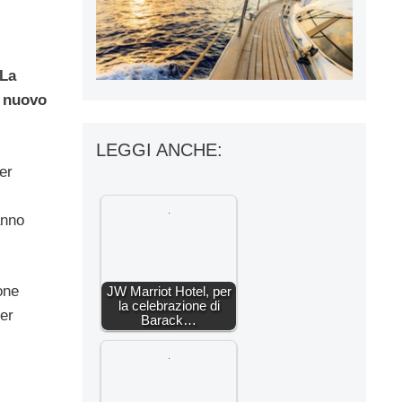
La
l nuovo
LEGGI ANCHE:
er
anno
one
JW Marriot Hotel, per
la celebrazione di
per
Barack…