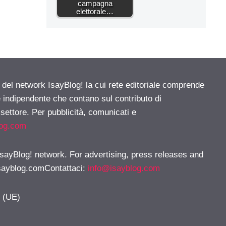
campagna
elettorale…
e del network IsayBlog! la cui rete editoriale comprende
e indipendente che contano sul contributo di
 settore. Per pubblicità, comunicati e
log.com
 IsayBlog! network. For advertising, press releases and
sayblog.comContattaci
:
info@isayblog.com
y (UE)