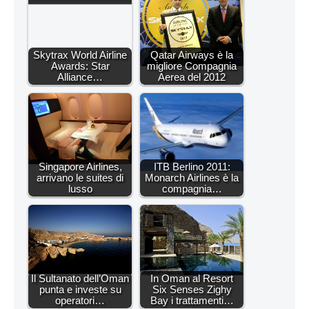
Skytrax World Airline
Qatar Airways è la
Awards: Star
migliore Compagnia
Alliance…
Aerea del 2012
Singapore Airlines,
ITB Berlino 2011:
arrivano le suites di
Monarch Airlines è la
lusso
compagnia…
Il Sultanato dell’Oman
In Oman al Resort
punta e investe su
Six Senses Zighy
operatori…
Bay i trattamenti…