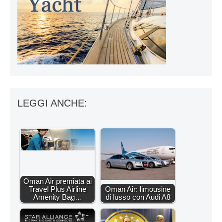
LEGGI ANCHE:
Oman Air premiata ai
Travel Plus Airline
Oman Air: limousine
Amenity Bag…
di lusso con Audi A8