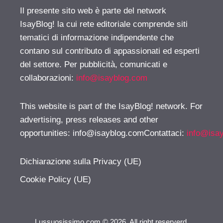
Il presente sito web è parte del network
IsayBlog! la cui rete editoriale comprende siti
tematici di informazione indipendente che
contano sul contributo di appassionati ed esperti
del settore. Per pubblicità, comunicati e
collaborazioni:
info@isayblog.com
This website is part of the IsayBlog! network. For
advertising, press releases and other
opportunities:
info@isayblog.comContattaci
:
info@isa
Dichiarazione sulla Privacy (UE)
Cookie Policy (UE)
Lussuosissimo.com © 2026. All right reserverd.