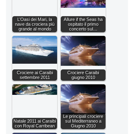
L’Oasi dei Mari, la
Allure if the Seas ha
nave da crociera più
ospitato il primo
grande al mondo
concerto sul…
Crociere ai Caraibi
Crociere Caraibi
settembre 2011
giugno 2010
Le principali crociere
Natale 2011 ai Caraibi
sul Mediterraneo a
con Royal Carribean
Giugno 2010