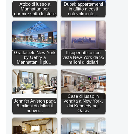
Attico di lusso a
Dubai: appartamenti
Manhattan per
in affitto a costi
dormire sotto le stelle
notevolmente…
Grattacielo New York
Il super attico con
by Gehry a
vista New York da 95
Manhattan, il più…
milioni di dollari
Case di lusso in
Jennifer Aniston paga
vendita a New York,
9 milioni di dollari il
dai Kennedy agli
nuovo…
Oasis