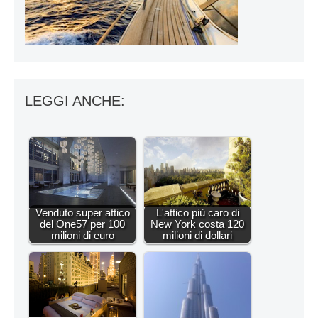
LEGGI ANCHE:
Venduto super attico
L'attico più caro di
del One57 per 100
New York costa 120
milioni di euro
milioni di dollari