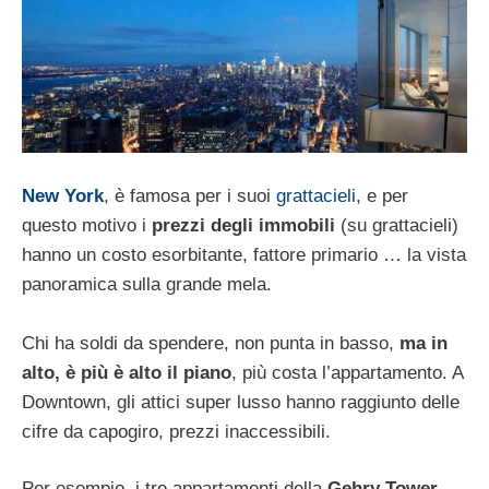
New York
, è famosa per i suoi
grattacieli
, e per
questo motivo i
prezzi degli immobili
(su grattacieli)
hanno un costo esorbitante, fattore primario … la vista
panoramica sulla grande mela.
Chi ha soldi da spendere, non punta in basso,
ma in
alto, è più è alto il piano
, più costa l’appartamento. A
Downtown, gli attici super lusso hanno raggiunto delle
cifre da capogiro, prezzi inaccessibili.
Per esempio, i tre appartamenti della
Gehry Tower
,