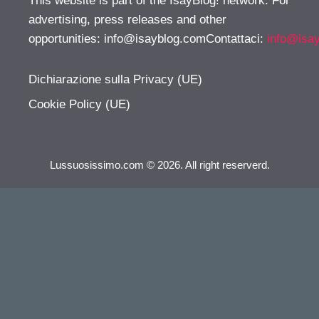
This website is part of the IsayBlog! network. For
advertising, press releases and other
opportunities:
info@isayblog.comContattaci
:
info@isa
Dichiarazione sulla Privacy (UE)
Cookie Policy (UE)
Lussuosissimo.com © 2026. All right reserverd.