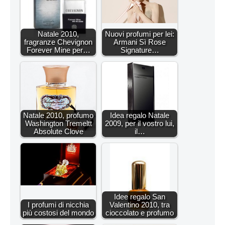
Natale 2010,
Nuovi profumi per lei:
fragranze Chevignon
Armani Sì Rose
Forever Mine per…
Signature…
Natale 2010, profumo
Idea regalo Natale
Washington Tremeltt
2009, per il vostro lui,
Absolute Clove
il…
Idee regalo San
I profumi di nicchia
Valentino 2010, tra
più costosi del mondo
cioccolato e profumo