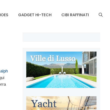
HOES
GADGET HI-TECH
CIBI RAFFINATI
alph
qui
erra