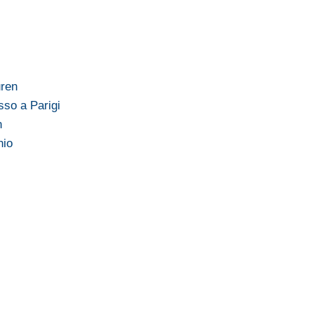
uren
sso a Parigi
n
hio