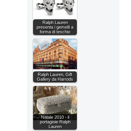
Ralph Lauren
presenta i gemelli a
forma di teschio
Ralph Lauren, Gift
Gallery da Harrods
Natale 2010 - il
portagioie Ralph
Lauren