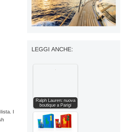
LEGGI ANCHE:
Ralph Lauren: nuova
boutique a Parigi
ista. I
sh