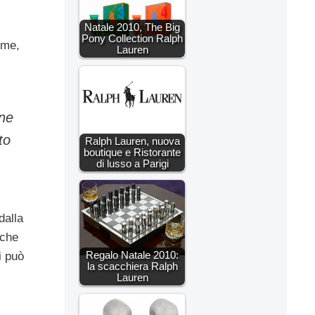
Natale 2010, The Big
Pony Collection Ralph
lime,
Lauren
one
to
Ralph Lauren, nuova
boutique e Ristorante
di lusso a Parigi
dalla
 che
Regalo Natale 2010:
i può
la scacchiera Ralph
Lauren