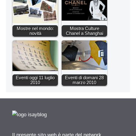
Mostre nel mondo:
Mostra Culture
novità
Chanel a Shanghai
Eventi oggi 11 luglio
Eventi di domani 28
2010
marzo 2010
Il presente sito web è parte del network