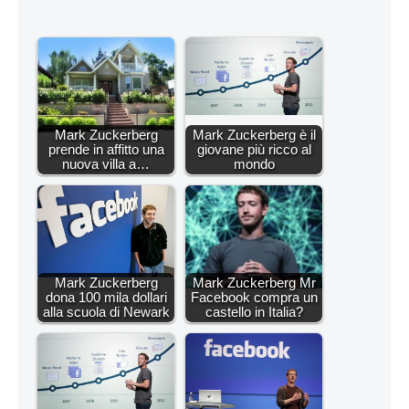
Mark Zuckerberg
Mark Zuckerberg è il
prende in affitto una
giovane più ricco al
nuova villa a…
mondo
Mark Zuckerberg
Mark Zuckerberg Mr
dona 100 mila dollari
Facebook compra un
alla scuola di Newark
castello in Italia?