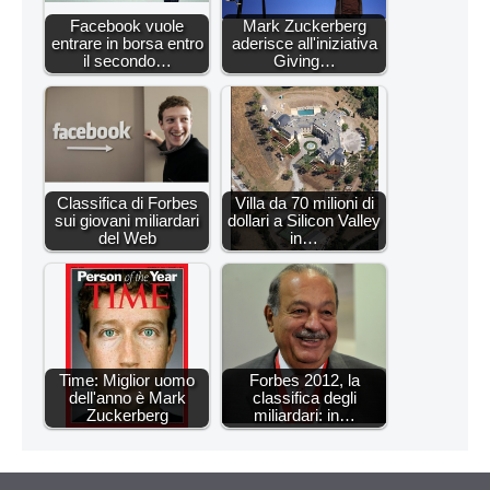
Facebook vuole
Mark Zuckerberg
entrare in borsa entro
aderisce all'iniziativa
il secondo…
Giving…
Classifica di Forbes
Villa da 70 milioni di
sui giovani miliardari
dollari a Silicon Valley
del Web
in…
Time: Miglior uomo
Forbes 2012, la
dell'anno è Mark
classifica degli
Zuckerberg
miliardari: in…