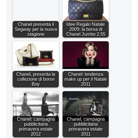
Chanel presenta il
Idee Regalo Natale
Segway per la nuova
2009: la borsa di
stagione
Chanel Jumbo 2.55
Chanel, presenta la
Chanel: tendenza
collezione di borse
make up per il Natale
Boy
2011
Chanel: campagna
Chanel, campagna
pubblicitaria
pubblicitaria
primavera estate
primavera estate
2012
2011