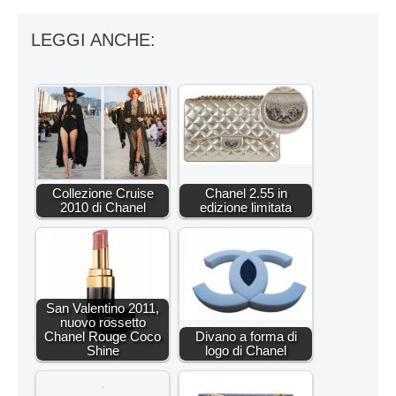
LEGGI ANCHE:
Collezione Cruise
Chanel 2.55 in
2010 di Chanel
edizione limitata
San Valentino 2011,
nuovo rossetto
Chanel Rouge Coco
Divano a forma di
Shine
logo di Chanel