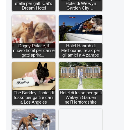
stelle per gatti Cat’s
Hotel di Welwyn
Dream Hotel
Garden City:…
Doggy Palace, il
Hotel Hanrob di
nuovo hotel per cani e
Melbourne, relax per
gatti aprira…
gli amici a 4 zampe
The Barkley, l'hotel di
Hotel di lusso per gatti
lusso per gatti e cani
Welwyn Garden
a Los Angeles
nell'Hertfordshire