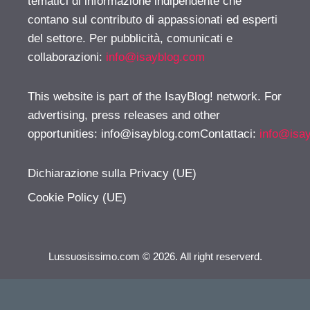
tematici di informazione indipendente che
contano sul contributo di appassionati ed esperti
del settore. Per pubblicità, comunicati e
collaborazioni:
info@isayblog.com
This website is part of the IsayBlog! network. For
advertising, press releases and other
opportunities:
info@isayblog.comContattaci
:
info@isa
Dichiarazione sulla Privacy (UE)
Cookie Policy (UE)
Lussuosissimo.com © 2026. All right reserverd.