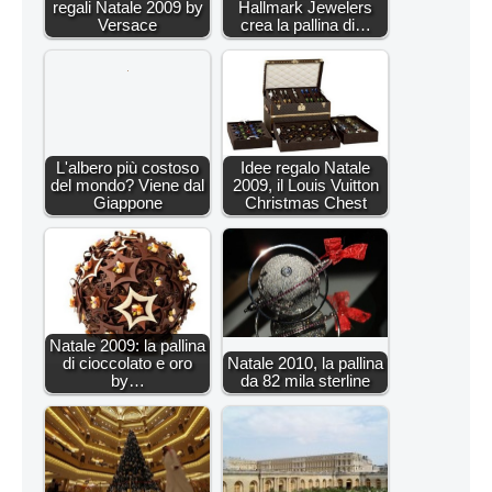
regali Natale 2009 by
Hallmark Jewelers
Versace
crea la pallina di…
L'albero più costoso
Idee regalo Natale
del mondo? Viene dal
2009, il Louis Vuitton
Giappone
Christmas Chest
Natale 2009: la pallina
di cioccolato e oro
Natale 2010, la pallina
by…
da 82 mila sterline