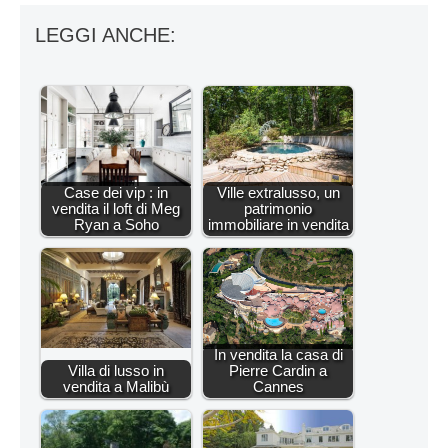
LEGGI ANCHE:
Case dei vip : in
Ville extralusso, un
vendita il loft di Meg
patrimonio
Ryan a Soho
immobiliare in vendita
In vendita la casa di
Villa di lusso in
Pierre Cardin a
vendita a Malibù
Cannes