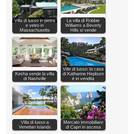
Villa di lusso in pietra
La villa di Robbie
e vetro in
Williams a Beverly
Massachusetts
Hills si vende
Ville di lusso: la casa
Kesha vende la villa
di Katharine Hepburn
di Nashville
è in vendita
Villa di lusso a
Mercato immobiliare
Venetian Islands
di Capri in ascesa