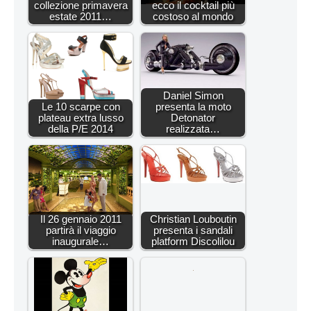
collezione primavera
ecco il cocktail più
estate 2011…
costoso al mondo
Daniel Simon
Le 10 scarpe con
presenta la moto
plateau extra lusso
Detonator
della P/E 2014
realizzata…
Il 26 gennaio 2011
Christian Louboutin
partirà il viaggio
presenta i sandali
inaugurale…
platform Discolilou