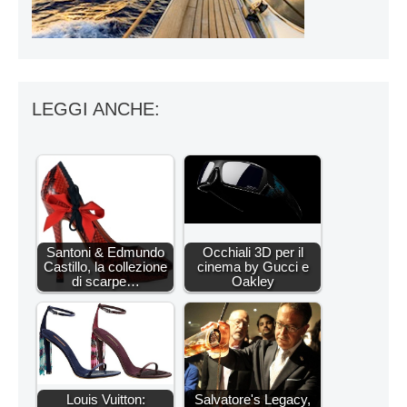
LEGGI ANCHE:
Santoni & Edmundo
Occhiali 3D per il
Castillo, la collezione
cinema by Gucci e
di scarpe…
Oakley
Louis Vuitton:
Salvatore's Legacy,