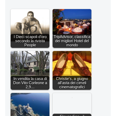
I Dieci scapoli d’oro
TripAdvisor, classifica
secondo la rivista
dei migliori Hotel del
People
mondo
In vendita la casa di
Christie's, a giugno
Don Vito Corleone a
all'asta dei cimeli
2,9…
cinematografici