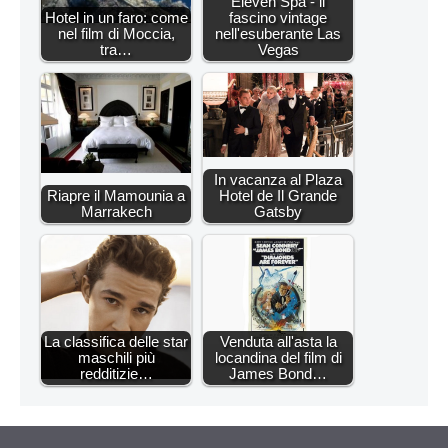
Eleven Spa - il
Hotel in un faro: come
fascino vintage
nel film di Moccia,
nell'esuberante Las
tra…
Vegas
In vacanza al Plaza
Riapre il Mamounia a
Hotel de Il Grande
Marrakech
Gatsby
La classifica delle star
Venduta all'asta la
maschili più
locandina del film di
redditizie…
James Bond…