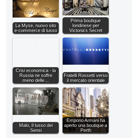
Prima boutique
La Myse, nuovo sito
londinese per
e-commerce di lusso
Victoria's Secret
Crisi economica - la
Russia ne soffre
Fratelli Rossetti verso
meno delle…
il mercato orientale
Emporio Armani ha
Malo, Il lusso dei
aperto una boutique a
Sensi
Perth