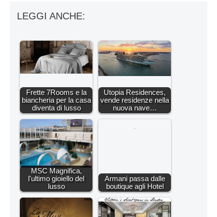
LEGGI ANCHE:
Frette 7Rooms e la
Utopia Residences,
biancheria per la casa
vende residenze nella
diventa di lusso
nuova nave…
MSC Magnifica,
l'ultimo gioiello del
Armani passa dalle
lusso
boutique agli Hotel