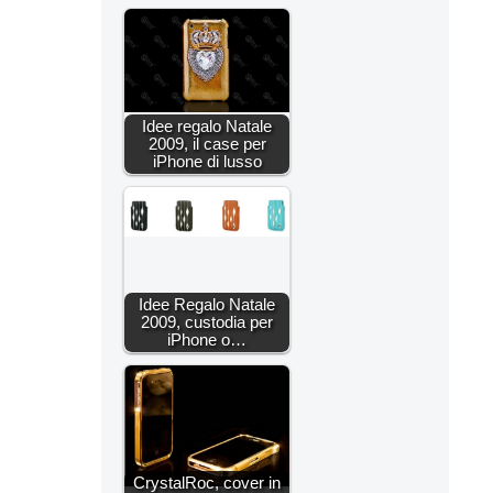
Idee regalo Natale
2009, il case per
iPhone di lusso
Idee Regalo Natale
2009, custodia per
iPhone o…
CrystalRoc, cover in