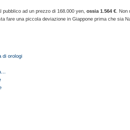
 al pubblico ad un prezzo di 168.000 yen,
ossia 1.564 €
. Non
asta fare una piccola deviazione in Giappone prima che sia Na
 di orologi
va…
e
e