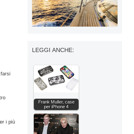
LEGGI ANCHE:
 farsi
tro
Frank Muller, case
per iPhone 4
er i più