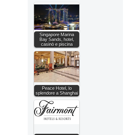
Singapore Marina
Bay Sands, hotel,
casinò e piscina
Peace Hotel, lo
splendore a Shanghai