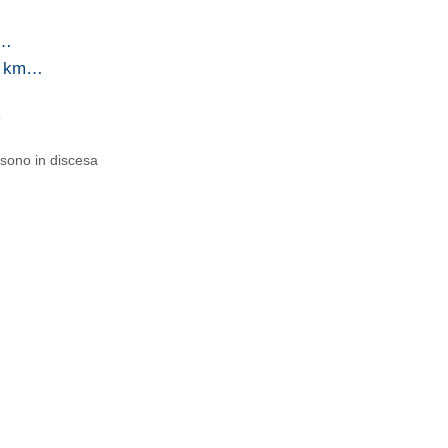
e…
hi km…
e
 sono in discesa