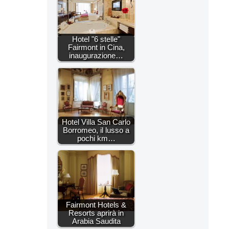
Hotel "6 stelle"
Fairmont in Cina,
inaugurazione…
Hotel Villa San Carlo
Borromeo, il lusso a
pochi km…
Fairmont Hotels &
Resorts aprirà in
Arabia Saudita