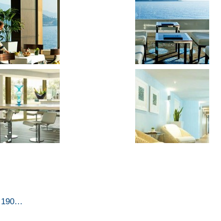
to 190…