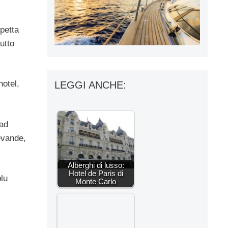
spetta
utto
hotel,
LEGGI ANCHE:
 ad
evande,
Alberghi di lusso:
Hotel de Paris di
blu
Monte Carlo