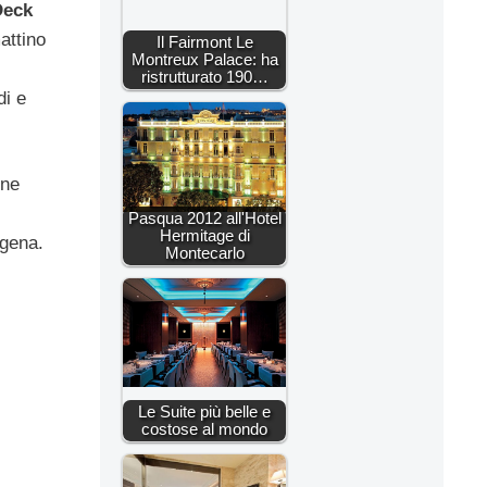
Deck
attino
Il Fairmont Le
Montreux Palace: ha
ristrutturato 190…
di e
one
Pasqua 2012 all'Hotel
Hermitage di
ogena.
Montecarlo
Le Suite più belle e
costose al mondo