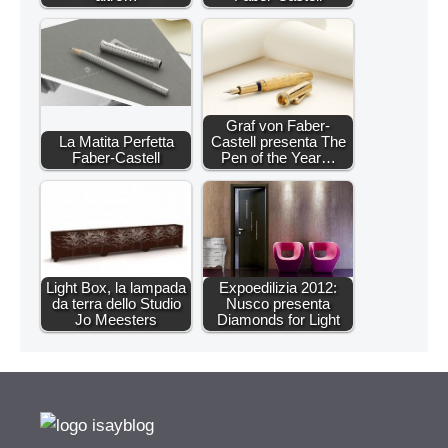
Graf von Faber-
La Matita Perfetta
Castell presenta The
Faber-Castell
Pen of the Year…
Light Box, la lampada
Expoedilizia 2012:
da terra dello Studio
Nusco presenta
Jo Meesters
Diamonds for Light