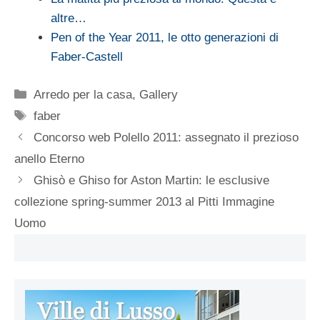
altre…
Pen of the Year 2011, le otto generazioni di
Faber-Castell
Categorie
Arredo per la casa
,
Gallery
Tag
faber
Concorso web Polello 2011: assegnato il prezioso
anello Eterno
Ghisò e Ghiso for Aston Martin: le esclusive
collezione spring-summer 2013 al Pitti Immagine
Uomo