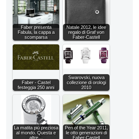
Faber presenta
Natale 2012, le idee
Fabula, la cappa a
regalo di Graf von
scomparsa
Faber-Castell
Swarovski, nuova
Faber - Castel
collezione di orologi
festeggia 250 anni
2010
La matita più preziosa
Pen of the Year 2011,
al mondo. Questa e
le otto generazioni di
altre…
Faber-Castell