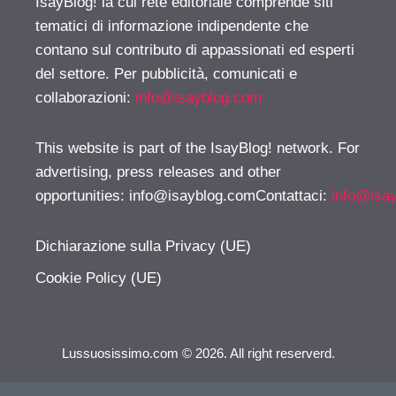
IsayBlog! la cui rete editoriale comprende siti
tematici di informazione indipendente che
contano sul contributo di appassionati ed esperti
del settore. Per pubblicità, comunicati e
collaborazioni:
info@isayblog.com
This website is part of the IsayBlog! network. For
advertising, press releases and other
opportunities:
info@isayblog.comContattaci
:
info@isa
Dichiarazione sulla Privacy (UE)
Cookie Policy (UE)
Lussuosissimo.com © 2026. All right reserverd.