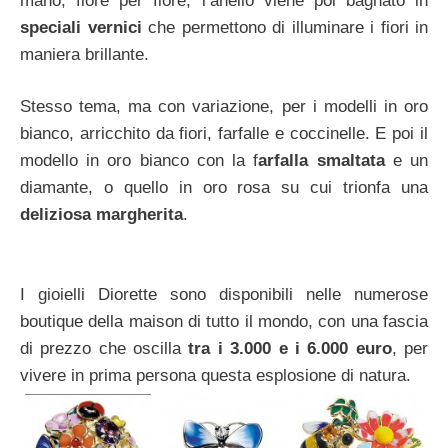
mano, fiore per fiore, l’anello viene poi bagnato in
speciali vernici
che permettono di illuminare i fiori in
maniera brillante.
Stesso tema, ma con variazione, per i modelli in oro
bianco, arricchito da fiori, farfalle e coccinelle. E poi il
modello in oro bianco con la f
arfalla smaltata
e un
diamante, o quello in oro rosa su cui trionfa una
deliziosa margherita
.
I gioielli Diorette sono disponibili nelle numerose
boutique della maison di tutto il mondo, con una fascia
di prezzo che oscilla
tra i 3.000 e i 6.000 euro
, per
vivere in prima persona questa esplosione di natura.