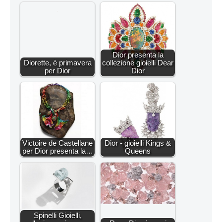
Dior presenta la
Diorette, è primavera
collezione gioielli Dear
per Dior
Dior
Victoire de Castellane
Dior - gioielli Kings &
per Dior presenta la…
Queens
Spinelli Gioielli,