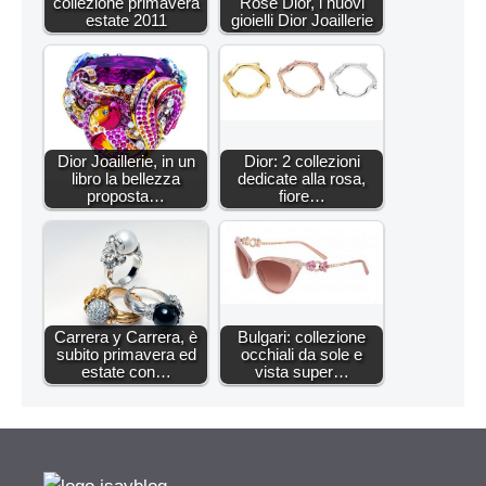
collezione primavera
Rose Dior, i nuovi
estate 2011
gioielli Dior Joaillerie
Dior Joaillerie, in un
Dior: 2 collezioni
libro la bellezza
dedicate alla rosa,
proposta…
fiore…
Carrera y Carrera, è
Bulgari: collezione
subito primavera ed
occhiali da sole e
estate con…
vista super…