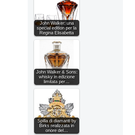
John Walker: una
special edition per la
Regina Elisabetta
John Walker & Sons:
whisky in edizione
limitata per…
Spilla di diamanti by
Birks realizzata in
onore del…