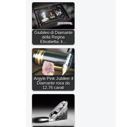
Giubileo di Diamante
della Regina
Elisabetta: il…
Argyle Pink Jubilee: il
Diamante rosa da
12.76 carati