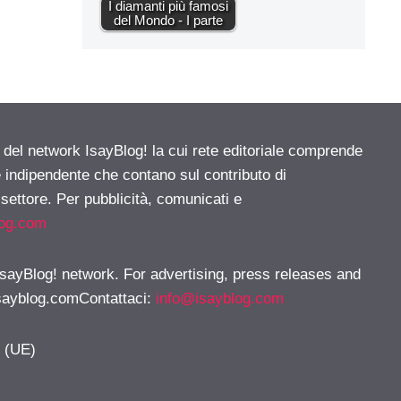
I diamanti più famosi
del Mondo - I parte
e del network IsayBlog! la cui rete editoriale comprende
e indipendente che contano sul contributo di
 settore. Per pubblicità, comunicati e
log.com
 IsayBlog! network. For advertising, press releases and
sayblog.comContattaci
:
info@isayblog.com
y (UE)