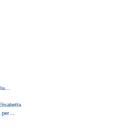
ella…
Elisabetta
ta per…