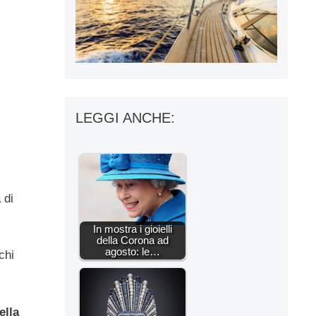
LEGGI ANCHE:
 di
In mostra i gioielli
della Corona ad
agosto: le…
chi
ella