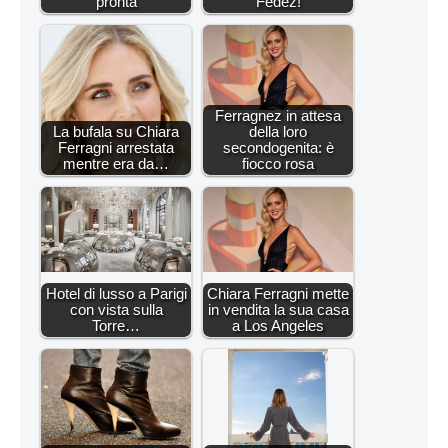
pronta
Fedez!
Ferragnez in attesa
La bufala su Chiara
della loro
Ferragni arrestata
secondogenita: è
mentre era da…
fiocco rosa
Hotel di lusso a Parigi
Chiara Ferragni mette
con vista sulla
in vendita la sua casa
Torre…
a Los Angeles