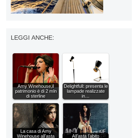
LEGGI ANCHE:
Amy Winehouse,il
Delightfull: presenta le
patrimonio è di 2 mln
lampade realizzate
di sterline
in…
La casa di Amy
Winehouse all'asta
All'asta l'abito