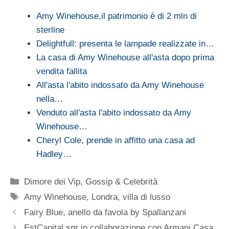
Amy Winehouse,il patrimonio è di 2 mln di
sterline
Delightfull: presenta le lampade realizzate in…
La casa di Amy Winehouse all'asta dopo prima
vendita fallita
All'asta l'abito indossato da Amy Winehouse
nella…
Venduto all'asta l'abito indossato da Amy
Winehouse…
Cheryl Cole, prende in affitto una casa ad
Hadley…
Categorie
Dimore dei Vip
,
Gossip & Celebrità
Tag
Amy Winehouse
,
Londra
,
villa di lusso
Fairy Blue, anello da favola by Spallanzani
EstCapital sgr in collaborazione con Armani Casa