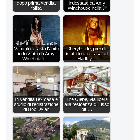
dopo prima vendita
indossato da Amy
fallita
Winehouse nella…
Venduto all'asta l'abito
Cheryl Cole, prende
indossato da Amy
in affitto una casa ad
Winehouse…
Hadley…
In vendita l'ex casa e
The Glebe, via libera
studio di registrazione
alla residenza di lusso
di Bob Dylan
più…