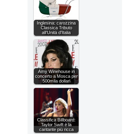
Inglesina: carozzina
Classica Tributo
all’Unità d’Italia
Amy Winehouse in
concerto a Mosca per
500mila dollari
Classifica Billboard:
Taylor Swift è la
cantante più ricca