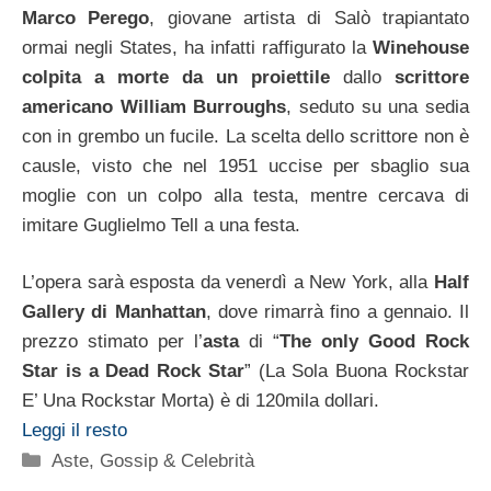
Marco Perego
, giovane artista di Salò trapiantato
ormai negli States, ha infatti raffigurato la
Winehouse
colpita a morte da un proiettile
dallo
scrittore
americano William Burroughs
, seduto su una sedia
con in grembo un fucile. La scelta dello scrittore non è
causle, visto che nel 1951 uccise per sbaglio sua
moglie con un colpo alla testa, mentre cercava di
imitare Guglielmo Tell a una festa.
L’opera sarà esposta da venerdì a New York, alla
Half
Gallery di Manhattan
, dove rimarrà fino a gennaio. Il
prezzo stimato per l’
asta
di “
The only Good Rock
Star is a Dead Rock Star
” (La Sola Buona Rockstar
E’ Una Rockstar Morta) è di 120mila dollari.
Leggi il resto
Categorie
Aste
,
Gossip & Celebrità