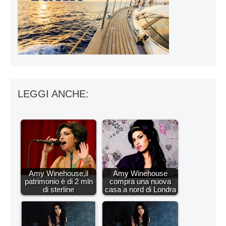
LEGGI ANCHE:
Amy Winehouse,il
Amy Winehouse
patrimonio è di 2 mln
compra una nuova
di sterline
casa a nord di Londra