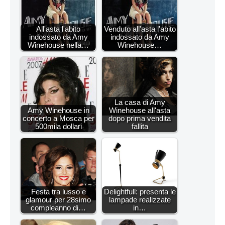
All'asta l'abito
Venduto all'asta l'abito
indossato da Amy
indossato da Amy
Winehouse nella…
Winehouse…
La casa di Amy
Amy Winehouse in
Winehouse all'asta
concerto a Mosca per
dopo prima vendita
500mila dollari
fallita
Festa tra lusso e
Delightfull: presenta le
glamour per 28simo
lampade realizzate
compleanno di…
in…