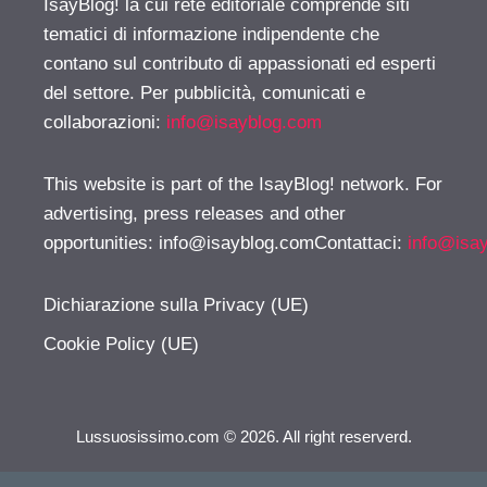
IsayBlog! la cui rete editoriale comprende siti
tematici di informazione indipendente che
contano sul contributo di appassionati ed esperti
del settore. Per pubblicità, comunicati e
collaborazioni:
info@isayblog.com
This website is part of the IsayBlog! network. For
advertising, press releases and other
opportunities:
info@isayblog.comContattaci
:
info@isa
Dichiarazione sulla Privacy (UE)
Cookie Policy (UE)
Lussuosissimo.com © 2026. All right reserverd.