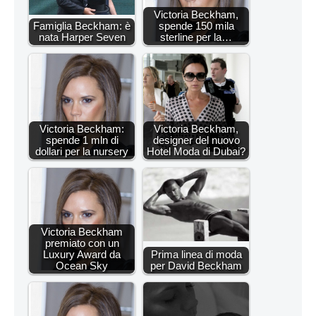
Victoria Beckham,
Famiglia Beckham: è
spende 150 mila
nata Harper Seven
sterline per la…
Victoria Beckham:
Victoria Beckham,
spende 1 mln di
designer del nuovo
dollari per la nursery
Hotel Moda di Dubai?
Victoria Beckham
premiato con un
Luxury Award da
Prima linea di moda
Ocean Sky
per David Beckham