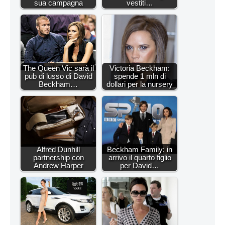
sua campagna
vestiti…
The Queen Vic sarà il
Victoria Beckham:
pub di lusso di David
spende 1 mln di
Beckham…
dollari per la nursery
Alfred Dunhill
Beckham Family: in
partnership con
arrivo il quarto figlio
Andrew Harper
per David…