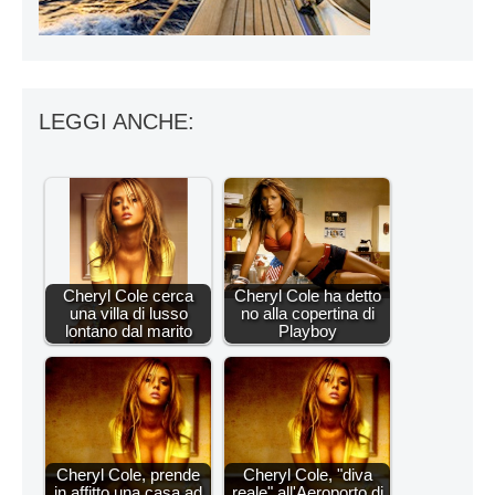
LEGGI ANCHE:
Cheryl Cole cerca
Cheryl Cole ha detto
una villa di lusso
no alla copertina di
lontano dal marito
Playboy
Cheryl Cole, prende
Cheryl Cole, "diva
in affitto una casa ad
reale" all'Aeroporto di