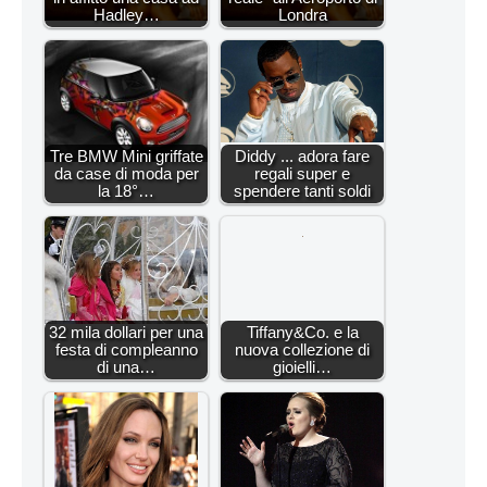
Hadley…
Londra
Tre BMW Mini griffate
Diddy ... adora fare
da case di moda per
regali super e
la 18°…
spendere tanti soldi
32 mila dollari per una
Tiffany&Co. e la
festa di compleanno
nuova collezione di
di una…
gioielli…